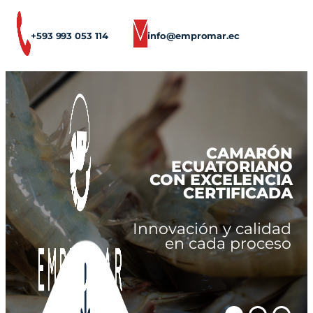
Skip
to
+593 993 053 114
info@empromar.ec
content
CAMARÓN
ECUATORIANO
CON EXCELENCIA
CERTIFICADA
Innovación y calidad
en cada proceso